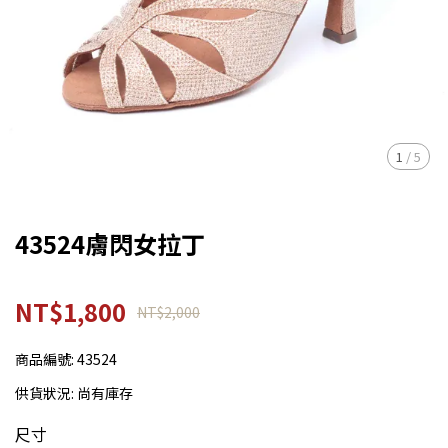
1
/
5
43524膚閃女拉丁
NT$1,800
NT$2,000
商品編號:
43524
供貨狀況:
尚有庫存
尺寸