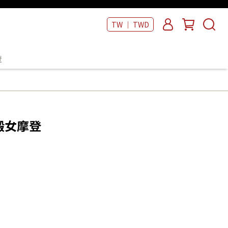
TW ｜ TWD
覽
膚鍛女摩登