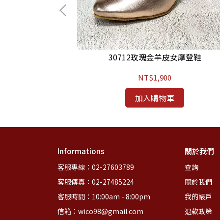
摩登鞋
30712玫瑰金羊皮女摩登鞋
NT$1,900
加入購物車
Informations
關於我們
客服專線：02-27603789
查詢
客服傳真：02-27485224
關於我們
客服時間：10:00am - 8:00pm
我的帳戶
信箱：wico98@gmail.com
退款政策