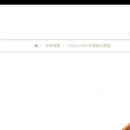
女摩登鞋
P38201 PRO深膚鍛女摩登