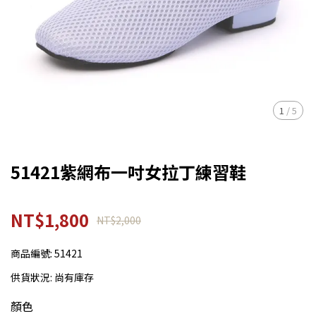
1
/
5
51421紫網布一吋女拉丁練習鞋
NT$1,800
NT$2,000
商品編號:
51421
供貨狀況:
尚有庫存
顏色