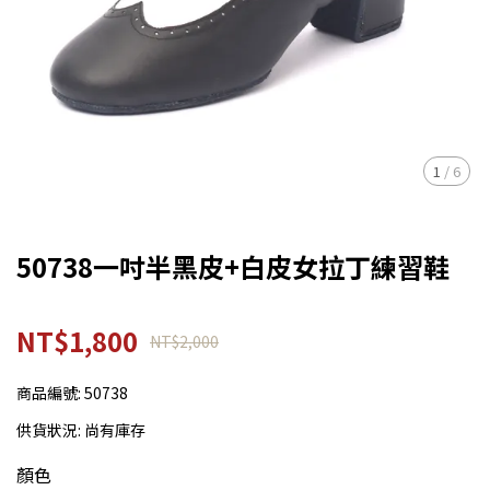
1
/
6
50738一吋半黑皮+白皮女拉丁練習鞋
NT$1,800
NT$2,000
商品編號:
50738
供貨狀況:
尚有庫存
顏色