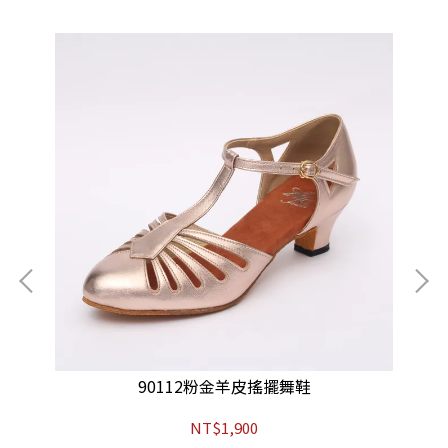
90112粉金羊皮搖擺舞鞋
NT$1,900