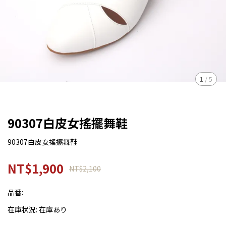
1
/
5
90307白皮女搖擺舞鞋
90307白皮女搖擺舞鞋
NT$1,900
NT$2,100
品番:
在庫状況:
在庫あり