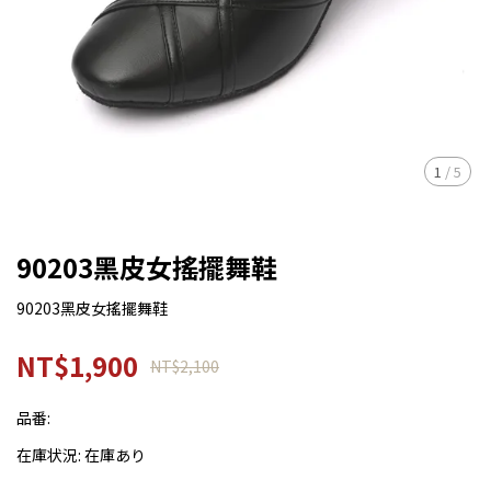
1
/
5
90203黑皮女搖擺舞鞋
90203黑皮女搖擺舞鞋
NT$1,900
NT$2,100
品番:
在庫状況:
在庫あり