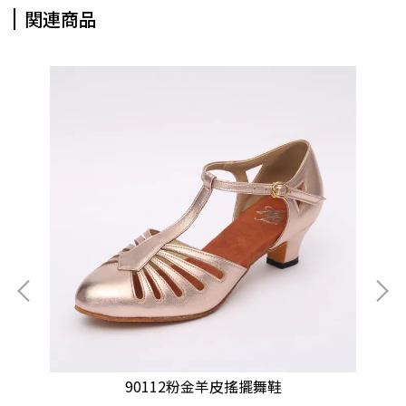
関連商品
90112粉金羊皮搖擺舞鞋