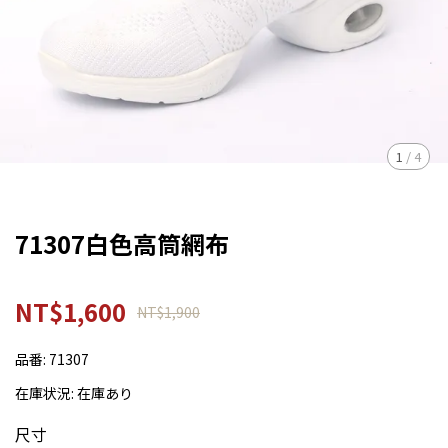
1
/
4
71307白色高筒網布
NT$1,600
NT$1,900
品番:
71307
在庫状況:
在庫あり
尺寸