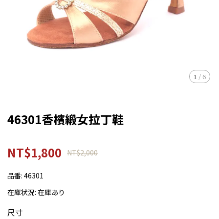
1
/
6
46301香檳緞女拉丁鞋
NT$1,800
NT$2,000
品番:
46301
在庫状況:
在庫あり
尺寸