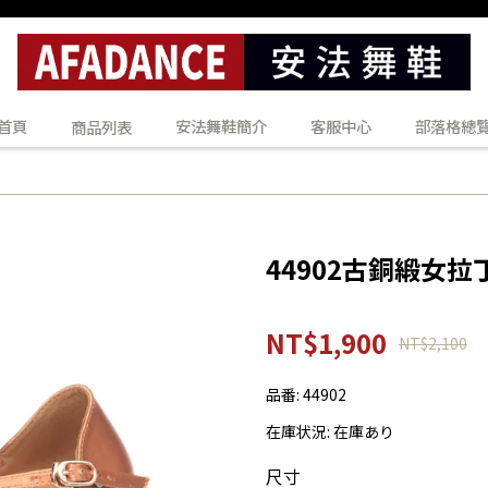
首頁
安法舞鞋簡介
客服中心
部落格總
商品列表
44902古銅緞女拉
NT$1,900
NT$2,100
品番:
44902
在庫状況:
在庫あり
尺寸