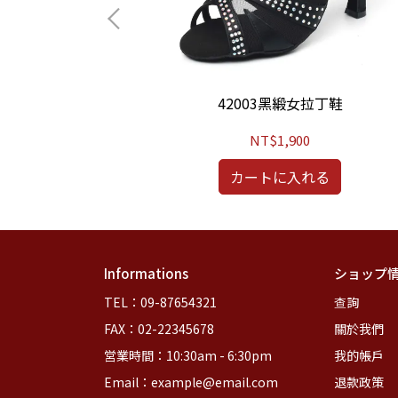
拉丁鞋
42003黑緞女拉丁鞋
NT$1,900
る
カートに入れる
Informations
ショップ
TEL：09-87654321
查詢
FAX：02-22345678
關於我們
営業時間：10:30am - 6:30pm
我的帳戶
Email：example@email.com
退款政策