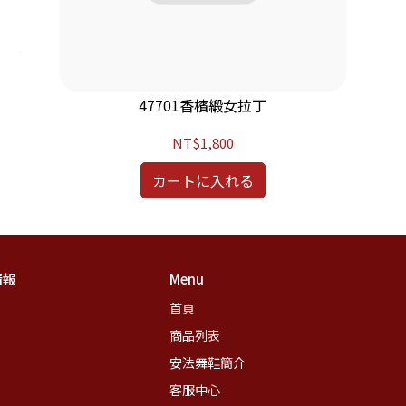
47701香檳緞女拉丁
NT$1,800
カートに入れる
情報
Menu
首頁
商品列表
安法舞鞋簡介
客服中心