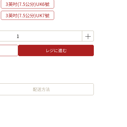
3英吋(7.5公分)UK6號
3英吋(7.5公分)UK7號
レジに進む
配送方法