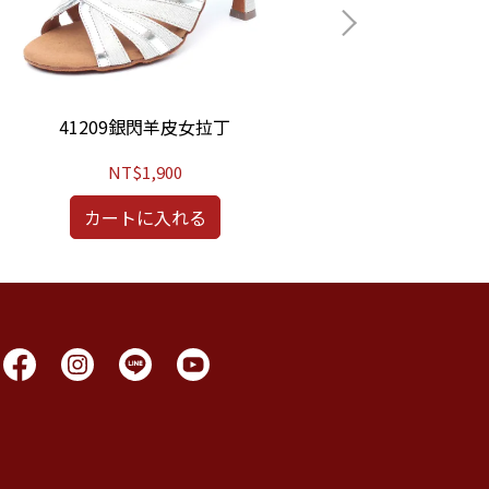
41209銀閃羊皮女拉丁
47
NT$1,900
カートに入れる