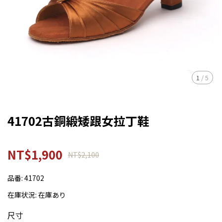
1
/
5
41702古銅緞矮跟女拉丁鞋
NT$1,900
NT$2,100
品番:
41702
在庫状況:
在庫あり
尺寸