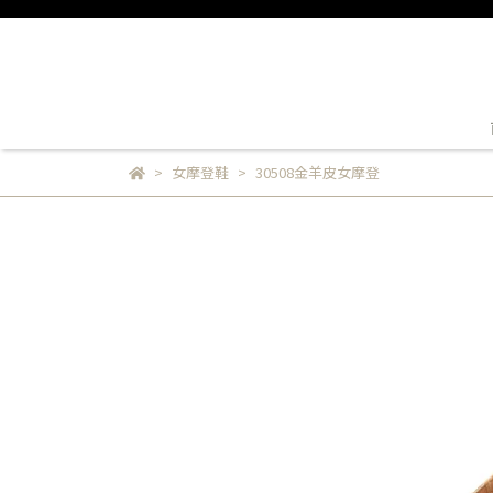
女摩登鞋
30508金羊皮女摩登