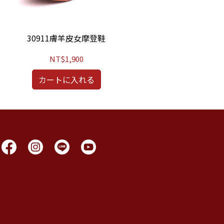
30911膚羊皮女摩登鞋
30
NT$1,900
カートに入れる