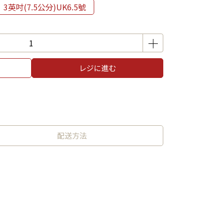
3英吋(7.5公分)UK6.5號
レジに進む
配送方法