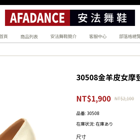
首頁
安法舞鞋簡介
客服中心
部落格總
商品列表
30508金羊皮女摩
NT$1,900
NT$2,100
品番:
30508
在庫状況:
在庫あり
尺寸