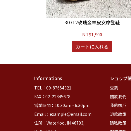
摩登鞋
30712玫瑰金羊皮女摩登鞋
NT$1,900
る
カートに入れる
Informations
ショップ
TEL：09-87654321
查詢
FAX：02-22345678
關於我們
営業時間：10:30am - 6:30pm
我的帳戶
Email：example@email.com
退款政策
住所：Waterloo, IN 46793, 
隱私政策