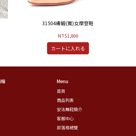
31504膚緞(寬)女摩登鞋
NT$1,800
カートに入れる
情報
Menu
首頁
商品列表
安法舞鞋簡介
客服中心
部落格總覽