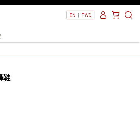
EN ｜ TWD
覽
舞鞋