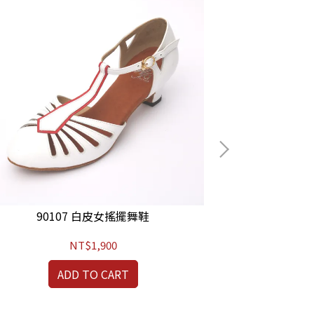
90107 白皮女搖擺舞鞋
90
NT$1,900
ADD TO CART
A