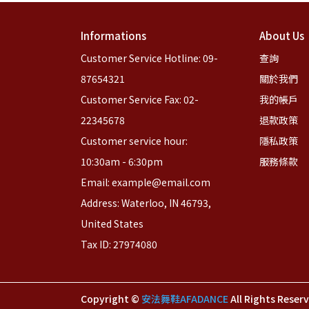
Informations
About Us
Customer Service Hotline: 09-
查詢
87654321
關於我們
Customer Service Fax: 02-
我的帳戶
22345678
退款政策
Customer service hour: 
隱私政策
10:30am - 6:30pm
服務條款
Email: example@email.com
Address: Waterloo, IN 46793, 
United States
Tax ID: 27974080
Copyright ©
安法舞鞋AFADANCE
All Rights Reser