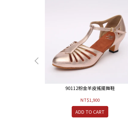
擺舞鞋
90112粉金羊皮搖擺舞鞋
NT$1,900
RT
ADD TO CART