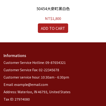
50454大麥町黑白色
NT$1,800
ADD TO CART
Informations
Customer Service Hotline: 09-87654321
Customer Service Fax: 02-22345678
Customer service hour: 10:30am - 6:30pm
Email: example@email.com
Address: Waterloo, IN 46793, United States
Tax ID: 27974080