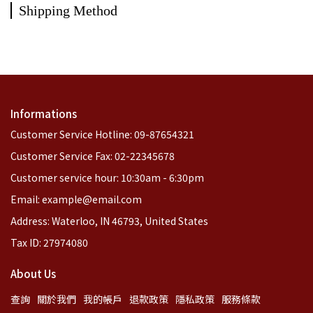
Shipping Method
Informations
Customer Service Hotline: 09-87654321
Customer Service Fax: 02-22345678
Customer service hour: 10:30am - 6:30pm
Email: example@email.com
Address: Waterloo, IN 46793, United States
Tax ID: 27974080
About Us
查詢
關於我們
我的帳戶
退款政策
隱私政策
服務條款