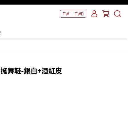
TW ｜ TWD
覽
搖擺舞鞋-銀白+酒紅皮