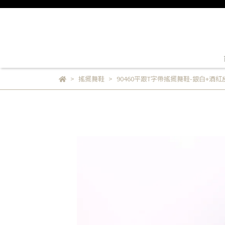
搖擺舞鞋
90460平跟T字帶搖擺舞鞋-銀白+酒紅