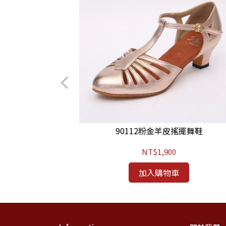
擺舞鞋
90112粉金羊皮搖擺舞鞋
NT$1,900
加入購物車