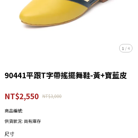
1
/
4
90441平跟T字帶搖擺舞鞋-黃+寶藍皮
NT$2,550
NT$3,000
商品編號:
供貨狀況:
尚有庫存
尺寸