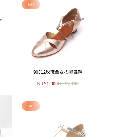
90312玫瑰金女搖擺舞鞋
NT$1,900
NT$2,100