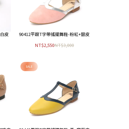
+白皮
90412平跟T字帶搖擺舞鞋-粉紅+銀皮
NT$2,550
NT$3,000