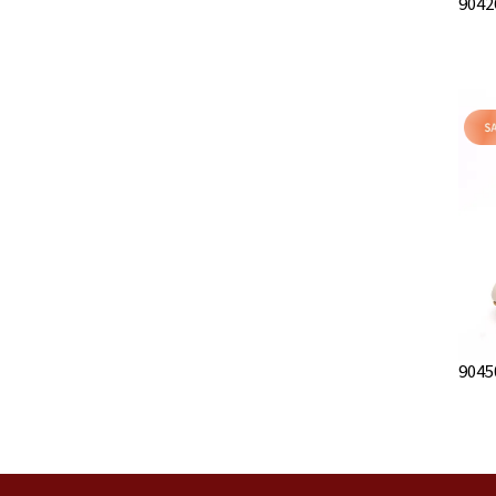
90
90