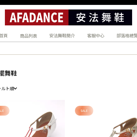
首頁
安法舞鞋簡介
客服中心
部落格總
商品列表
擺舞鞋
ォルト順