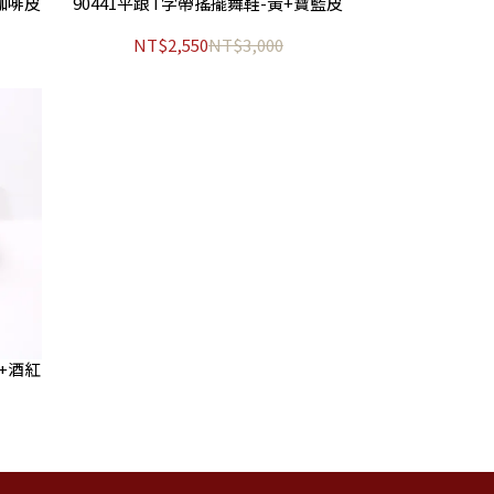
+咖啡皮
90441平跟T字帶搖擺舞鞋-黃+寶藍皮
NT$2,550
NT$3,000
白+酒紅