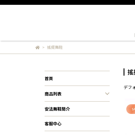
搖擺舞鞋
搖
首頁
デフ
商品列表
安法舞鞋簡介
客服中心