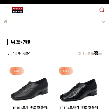
男摩登鞋
デフォルト順
計 10 商品
10101黑牛皮男摩登鞋
10104黑漆牛皮男摩登鞋